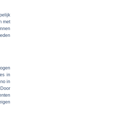
elijk
en met
unnen
heden
mogen
es in
no in
 Door
enten
eigen