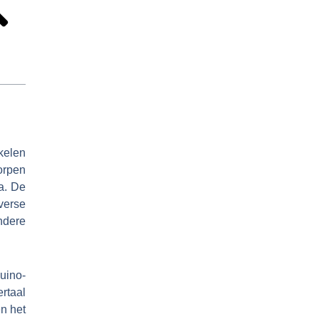
kelen
orpen
a. De
iverse
ndere
uino-
rtaal
n het