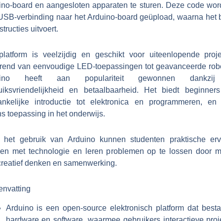
ino-board en aangesloten apparaten te sturen. Deze code word
USB-verbinding naar het Arduino-board geüpload, waarna het 
structies uitvoert.
platform is veelzijdig en geschikt voor uiteenlopende proje
ërend van eenvoudige LED-toepassingen tot geavanceerde robo
uino heeft aan populariteit gewonnen dankzi
uiksvriendelijkheid en betaalbaarheid. Het biedt beginner
ankelijke introductie tot elektronica en programmeren, en 
s toepassing in het onderwijs.
 het gebruik van Arduino kunnen studenten praktische erv
en met technologie en leren problemen op te lossen door m
creatief denken en samenwerking.
nvatting
Arduino is een open-source elektronisch platform dat bestaa
hardware en software, waarmee gebruikers interactieve proj