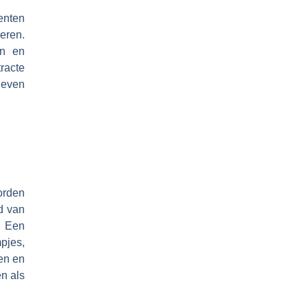
enten
eren.
en en
racte
leven
orden
d van
. Een
pjes,
en en
n als