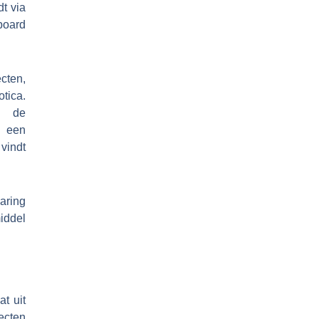
t via
board
cten,
tica.
j de
s een
vindt
aring
iddel
t uit
ecten