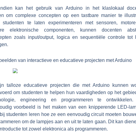
ndien kan het gebruik van Arduino in het klaslokaal doc
en om complexe concepten op een tastbare manier te illustr
 studenten te laten experimenteren met sensoren, motor
re elektronische componenten, kunnen docenten abst
epten zoals input/output, logica en sequentiële controle tot 
gen.
beelden van interactieve en educatieve projecten met Arduino
ijn talloze educatieve projecten die met Arduino kunnen w
evoerd om studenten te helpen hun vaardigheden op het gebie
nologie, engineering en programmeren te ontwikkelen
oudig voorbeeld is het maken van een knipperende LED-lam
bij studenten leren hoe ze een eenvoudig circuit moeten bouw
rammeren om de lampjes aan en uit te laten gaan. Dit kan diene
ntroductie tot zowel elektronica als programmeren.