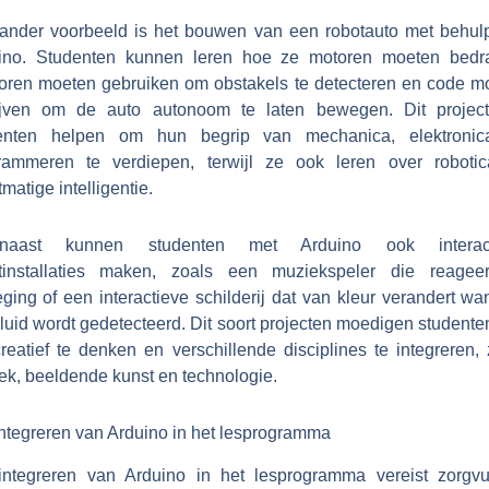
ander voorbeeld is het bouwen van een robotauto met behul
ino. Studenten kunnen leren hoe ze motoren moeten bedr
oren moeten gebruiken om obstakels te detecteren en code m
ijven om de auto autonoom te laten bewegen. Dit projec
enten helpen om hun begrip van mechanica, elektroni
rammeren te verdiepen, terwijl ze ook leren over roboti
matige intelligentie.
rnaast kunnen studenten met Arduino ook interact
tinstallaties maken, zoals een muziekspeler die reagee
ging of een interactieve schilderij dat van kleur verandert wa
luid wordt gedetecteerd. Dit soort projecten moedigen student
reatief te denken en verschillende disciplines te integreren, 
ek, beeldende kunst en technologie.
integreren van Arduino in het lesprogramma
integreren van Arduino in het lesprogramma vereist zorgvu