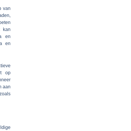
p van
aden,
oeten
t kan
ca en
ca en
ieve
rt op
nneer
en aan
zoals
ldige