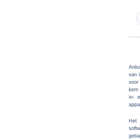
Ardu
van 
voor
kern 
in- 
appa
Het 
soft
geba