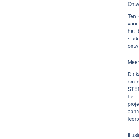
Ontw
Ten 
voor 
het 
stud
ontw
Meer
Dit 
om m
STEM
het 
proj
aanm
leer
Illus