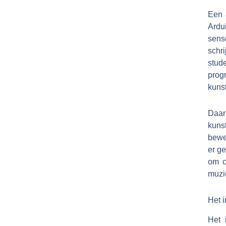
Een 
Ardu
sens
schr
stud
prog
kunst
Daa
kuns
bewe
er ge
om c
muzi
Het 
Het 