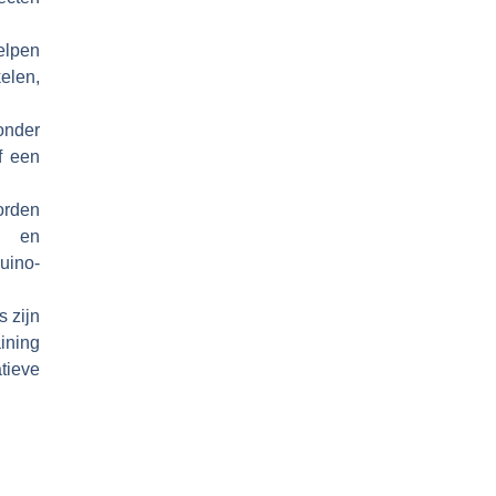
elpen
elen,
onder
f een
orden
- en
uino-
s zijn
ining
tieve