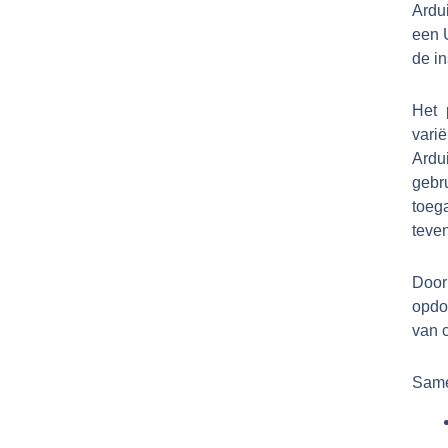
Ardu
een 
de in
Het 
vari
Ard
gebr
toeg
teven
Door
opdo
van 
Same