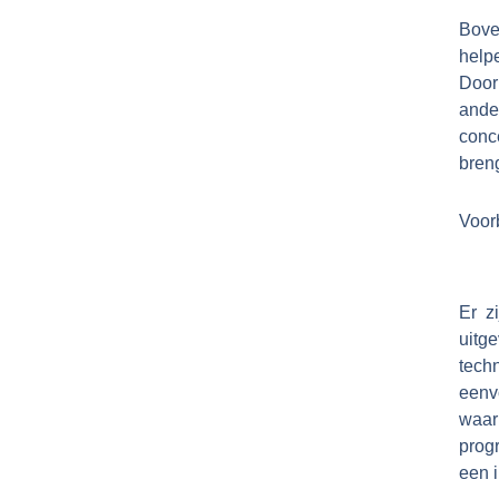
Bove
help
Door
ande
conc
bren
Voor
Er z
uitg
tech
eenv
waar
prog
een i