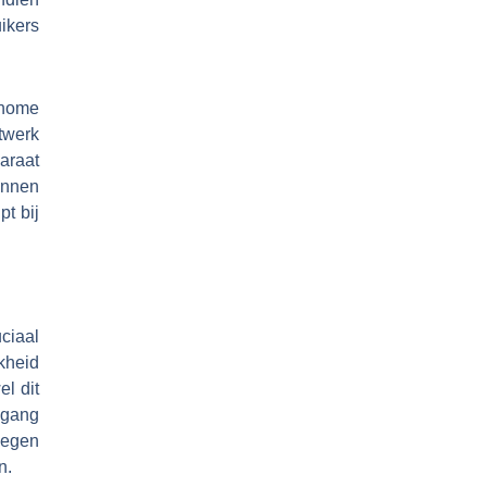
ikers
 home
twerk
araat
innen
t bij
ciaal
kheid
l dit
egang
wegen
n.