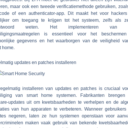
eren, maar ook een tweede verificatiemethode gebruiken, zoal
code of een authenticator-app. Dit maakt het voor hackers
lijker om toegang te krijgen tot het systeem, zelfs als z
htwoord weten. Het implementeren van 
iligingsmaatregelen is essentieel voor het bescherme
oonlijke gegevens en het waarborgen van de veiligheid va
t home.
lmatig updates en patches installeren
regelmatig installeren van updates en patches is cruciaal vo
iliging van smart home systemen. Fabrikanten brengen
ware-updates uit om kwetsbaarheden te verhelpen en de alg
taties van hun apparaten te verbeteren. Wanneer gebruikers
tes negeren, laten ze hun systemen openstaan voor aanva
rcriminelen maken vaak gebruik van bekende kwetsbaarhed