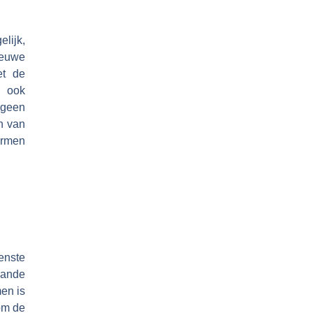
lijk,
ieuwe
et de
s ook
 geen
en van
ermen
enste
aande
men is
 om de