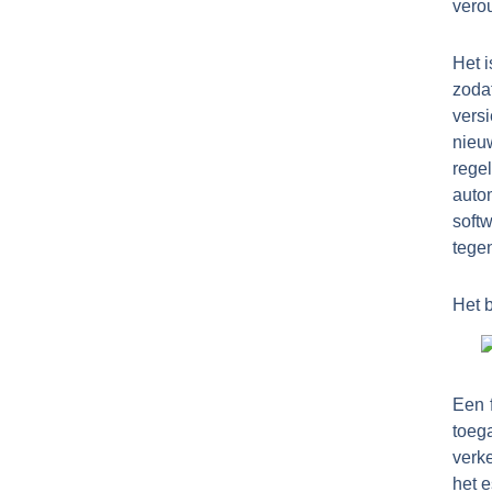
verou
Het 
zoda
vers
nieu
rege
autom
soft
tegen
Het b
Een 
toeg
verke
het e