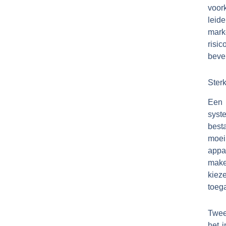
voor
leide
mark
risi
bevei
Sterk
Een 
syst
besta
moei
appa
make
kiez
toeg
Twee
het 