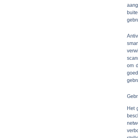
aang
buit
gebr
Anti
smar
verw
scan
om d
goede
gebr
Gebr
Het 
besc
netw
verb
stel