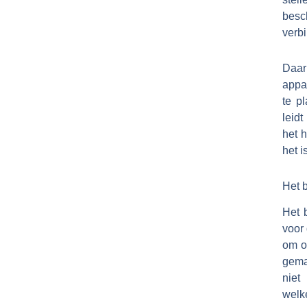
besc
verb
Daar
appa
te p
leid
het 
het i
Het 
Het 
voor
om o
gema
niet
welk