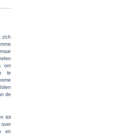
 zich
limme
 maar
nelen
en om
en te
 home
loten
an de
n tot
 over
en en