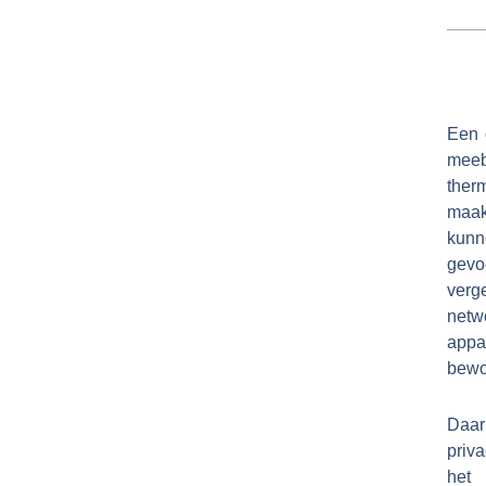
Een 
meeb
ther
maak
kunn
gevo
verg
netw
appa
bewo
Daar
priv
het 