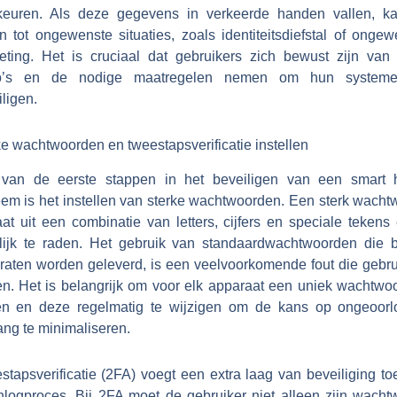
keuren. Als deze gegevens in verkeerde handen vallen, ka
n tot ongewenste situaties, zoals identiteitsdiefstal of onge
eting. Het is cruciaal dat gebruikers zich bewust zijn van
co’s en de nodige maatregelen nemen om hun system
ligen.
e wachtwoorden en tweestapsverificatie instellen
van de eerste stappen in het beveiligen van een smart
eem is het instellen van sterke wachtwoorden. Een sterk wacht
at uit een combinatie van letters, cijfers en speciale tekens
lijk te raden. Het gebruik van standaardwachtwoorden die b
raten worden geleverd, is een veelvoorkomende fout die gebru
n. Het is belangrijk om voor elk apparaat een uniek wachtwoo
en en deze regelmatig te wijzigen om de kans op ongeoorl
ang te minimaliseren.
stapsverificatie (2FA) voegt een extra laag van beveiliging to
inlogproces. Bij 2FA moet de gebruiker niet alleen zijn wacht