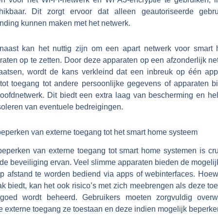
hikbaar. Dit zorgt ervoor dat alleen geautoriseerde gebru
inding kunnen maken met het netwerk.
naast kan het nuttig zijn om een apart netwerk voor smart
raten op te zetten. Door deze apparaten op een afzonderlijk ne
laatsen, wordt de kans verkleind dat een inbreuk op één app
t tot toegang tot andere persoonlijke gegevens of apparaten b
hoofdnetwerk. Dit biedt een extra laag van bescherming en help
soleren van eventuele bedreigingen.
beperken van externe toegang tot het smart home systeem
beperken van externe toegang tot smart home systemen is cru
 de beveiliging ervan. Veel slimme apparaten bieden de mogelij
p afstand te worden bediend via apps of webinterfaces. Hoewe
k biedt, kan het ook risico’s met zich meebrengen als deze to
 goed wordt beheerd. Gebruikers moeten zorgvuldig over
e externe toegang ze toestaan en deze indien mogelijk beperke