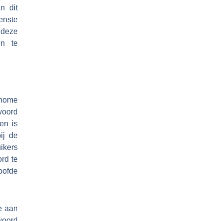
n dit
wenste
 deze
en te
 home
woord
 en is
ij de
ikers
rd te
oofde
e aan
woord