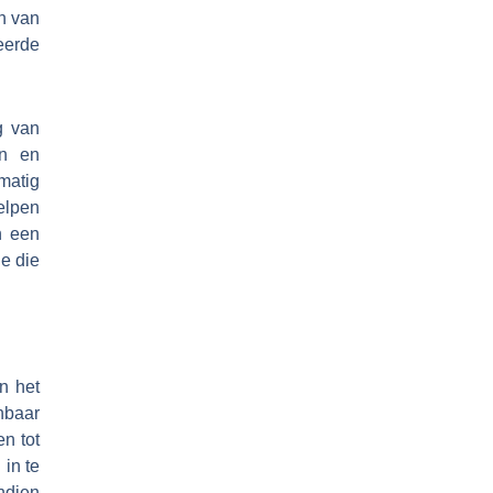
n van
eerde
g van
en en
matig
elpen
n een
ie die
n het
nbaar
n tot
in te
ndien