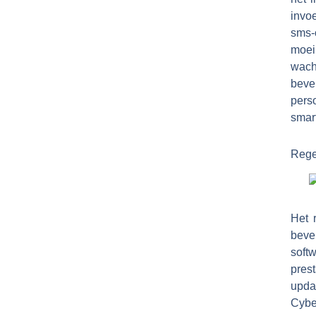
invo
sms-
moei
wac
beve
pers
smar
Rege
Het 
beve
soft
pres
upda
Cybe