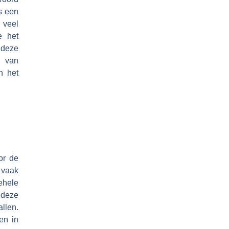
s een
 veel
e het
deze
n van
n het
or de
 vaak
ehele
 deze
llen.
en in