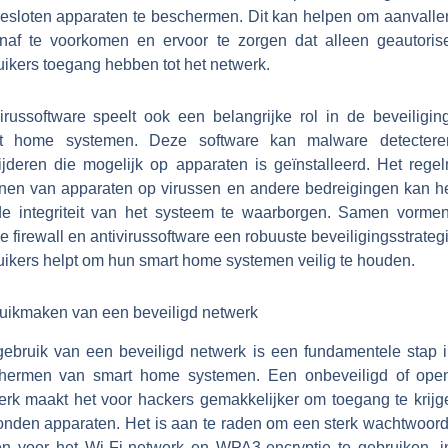
esloten apparaten te beschermen. Dit kan helpen om aanvalle
enaf te voorkomen en ervoor te zorgen dat alleen geautoris
uikers toegang hebben tot het netwerk.
virussoftware speelt ook een belangrijke rol in de beveiligin
t home systemen. Deze software kan malware detecter
ijderen die mogelijk op apparaten is geïnstalleerd. Het regel
nen van apparaten op virussen en andere bedreigingen kan h
e integriteit van het systeem te waarborgen. Samen vorme
 firewall en antivirussoftware een robuuste beveiligingsstrateg
uikers helpt om hun smart home systemen veilig te houden.
uikmaken van een beveiligd netwerk
gebruik van een beveiligd netwerk is een fundamentele stap i
hermen van smart home systemen. Een onbeveiligd of ope
erk maakt het voor hackers gemakkelijker om toegang te krijge
onden apparaten. Het is aan te raden om een sterk wachtwoord 
len voor het Wi-Fi-netwerk en WPA3-encryptie te gebruiken, i