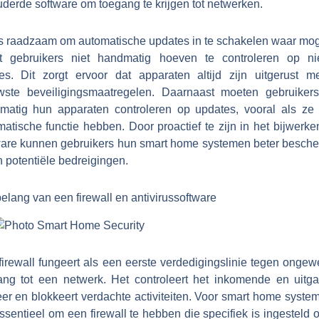
derde software om toegang te krijgen tot netwerken.
is raadzaam om automatische updates in te schakelen waar moge
t gebruikers niet handmatig hoeven te controleren op n
ies. Dit zorgt ervoor dat apparaten altijd zijn uitgerust m
wste beveiligingsmaatregelen. Daarnaast moeten gebruiker
lmatig hun apparaten controleren op updates, vooral als ze
atische functie hebben. Door proactief te zijn in het bijwerk
ware kunnen gebruikers hun smart home systemen beter besch
 potentiële bedreigingen.
elang van een firewall en antivirussoftware
firewall fungeert als een eerste verdedigingslinie tegen ongew
ang tot een netwerk. Het controleert het inkomende en uitg
er en blokkeert verdachte activiteiten. Voor smart home syste
ssentieel om een firewall te hebben die specifiek is ingesteld