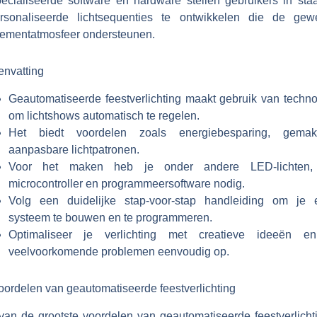
ecialiseerde software en hardware stellen gebruikers in sta
rsonaliseerde lichtsequenties te ontwikkelen die de gew
ementatmosfeer ondersteunen.
nvatting
Geautomatiseerde feestverlichting maakt gebruik van techno
om lichtshows automatisch te regelen.
Het biedt voordelen zoals energiebesparing, gem
aanpasbare lichtpatronen.
Voor het maken heb je onder andere LED-lichten,
microcontroller en programmeersoftware nodig.
Volg een duidelijke stap-voor-stap handleiding om je 
systeem te bouwen en te programmeren.
Optimaliseer je verlichting met creatieve ideeën e
veelvoorkomende problemen eenvoudig op.
oordelen van geautomatiseerde feestverlichting
van de grootste voordelen van geautomatiseerde feestverlichti