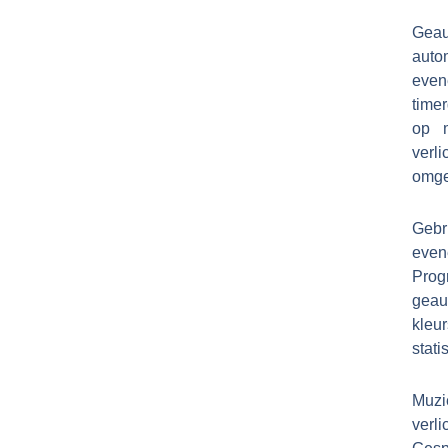
Geau
auto
even
time
op m
verl
omge
Geb
evene
Prog
geau
kleu
stati
Muzi
verl