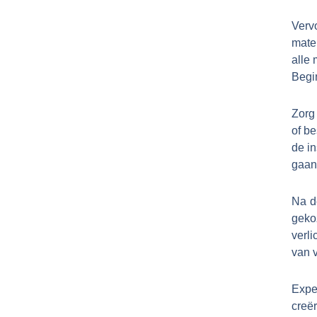
Verv
mate
alle 
Begi
Zorg 
of b
de in
gaan 
Na de
geko
verl
van v
Exper
creë