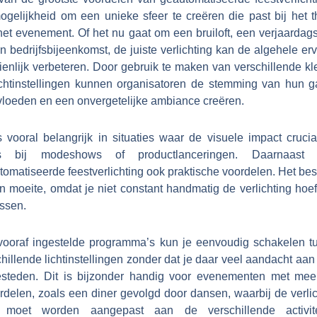
ogelijkheid om een unieke sfeer te creëren die past bij het 
het evenement. Of het nu gaat om een bruiloft, een verjaardags
n bedrijfsbijeenkomst, de juiste verlichting kan de algehele er
ienlijk verbeteren. Door gebruik te maken van verschillende kl
ichtinstellingen kunnen organisatoren de stemming van hun g
vloeden en een onvergetelijke ambiance creëren.
s vooral belangrijk in situaties waar de visuele impact crucia
s bij modeshows of productlanceringen. Daarnaast 
omatiseerde feestverlichting ook praktische voordelen. Het be
en moeite, omdat je niet constant handmatig de verlichting hoe
assen.
vooraf ingestelde programma’s kun je eenvoudig schakelen t
hillende lichtinstellingen zonder dat je daar veel aandacht aan
esteden. Dit is bijzonder handig voor evenementen met mee
rdelen, zoals een diner gevolgd door dansen, waarbij de verlic
 moet worden aangepast aan de verschillende activite