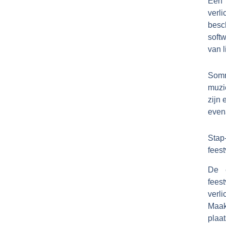
Een 
verl
besc
soft
van l
Somm
muzie
zijn 
evena
Stap
feest
De e
fees
verli
Maak
plaat