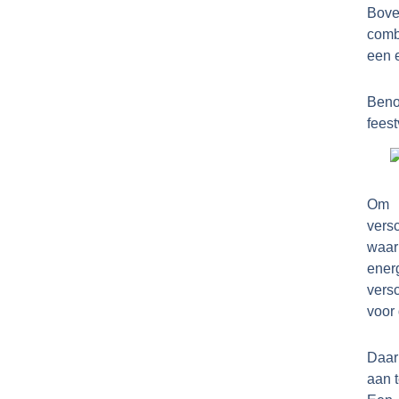
Bove
comb
een e
Beno
feest
Om j
versc
waar
energ
vers
voor
Daar
aan t