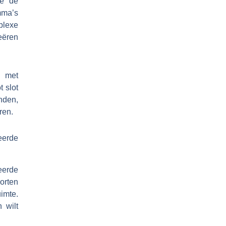
je de
mma’s
plexe
eëren
n met
t slot
inden,
ren.
eerde
eerde
orten
uimte.
 wilt