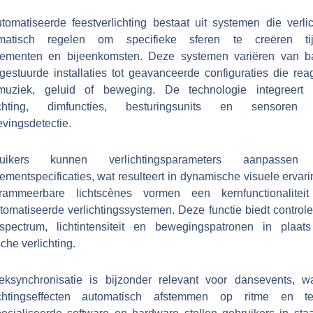
tomatiseerde feestverlichting bestaat uit systemen die verlic
matisch regelen om specifieke sferen te creëren ti
ementen en bijeenkomsten. Deze systemen variëren van b
rgestuurde installaties tot geavanceerde configuraties die rea
uziek, geluid of beweging. De technologie integreert
ichting, dimfuncties, besturingsunits en sensoren
vingsdetectie.
ruikers kunnen verlichtingsparameters aanpassen
mentspecificaties, wat resulteert in dynamische visuele ervar
rammeerbare lichtscènes vormen een kernfunctionalitei
tomatiseerde verlichtingssystemen. Deze functie biedt controle
rspectrum, lichtintensiteit en bewegingspatronen in plaat
sche verlichting.
eksynchronisatie is bijzonder relevant voor dansevents, wa
ichtingseffecten automatisch afstemmen op ritme en t