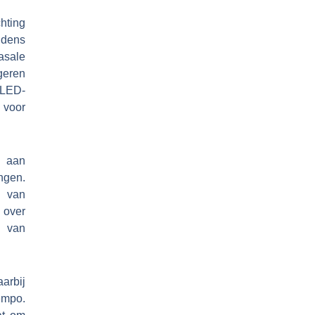
hting
jdens
asale
geren
 LED-
 voor
 aan
ingen.
t van
 over
s van
arbij
empo.