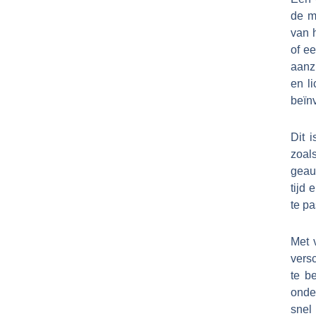
de m
van 
of ee
aanz
en l
beïn
Dit i
zoal
geaut
tijd 
te p
Met 
versc
te b
onde
snel