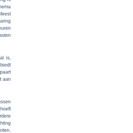
thema
feest
varing
euren
asten
al is,
biedt
spaart
ft aan
ussen
 hoeft
rdere
hting
iten.