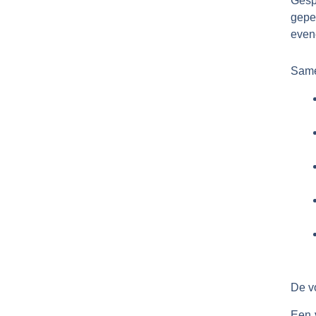
Gesp
gepe
even
Same
De v
Een 