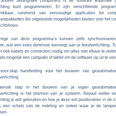
andere belangrijke component is de software waarmee 
ichting kunt programmeren. Er zijn verschillende progra
hikbaar, variërend van eenvoudige applicaties tot com
warepakketten die uitgebreide mogelijkheden bieden voor het cr
ichtshows.
ige van deze programma’s kunnen zelfs synchronisere
k, wat een extra dimensie toevoegt aan je feestverlichting. To
er ook kabels en connectors nodig om alles met elkaar te verb
ls mogelijk een computer of tablet om de software op uit te voe
-voor-stap handleiding voor het bouwen van geautomatis
verlichting
erste stap in het bouwen van je eigen geautomatis
tverlichting is het plannen van je systeem. Bepaal welke so
chting je wilt gebruiken en hoe je deze wilt positioneren in de r
 een schets van de indeling en noteer waar je de lampen
sen.