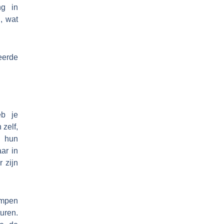
ng in
, wat
eerde
eb je
 zelf,
e hun
aar in
 zijn
ampen
turen.