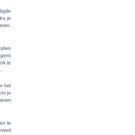
digde
ra je
leren.
vallen
lgens
erk te
.
er het
om je
meren
ten te
ement