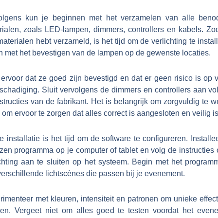
olgens kun je beginnen met het verzamelen van alle beno
rialen, zoals LED-lampen, dimmers, controllers en kabels. Zod
materialen hebt verzameld, is het tijd om de verlichting te instal
n met het bevestigen van de lampen op de gewenste locaties.
ervoor dat ze goed zijn bevestigd en dat er geen risico is op 
eschadiging. Sluit vervolgens de dimmers en controllers aan vo
structies van de fabrikant. Het is belangrijk om zorgvuldig te w
om ervoor te zorgen dat alles correct is aangesloten en veilig is
 installatie is het tijd om de software te configureren. Installe
zen programma op je computer of tablet en volg de instructies 
ichting aan te sluiten op het systeem. Begin met het program
erschillende lichtscènes die passen bij je evenement.
imenteer met kleuren, intensiteit en patronen om unieke effec
ren. Vergeet niet om alles goed te testen voordat het even