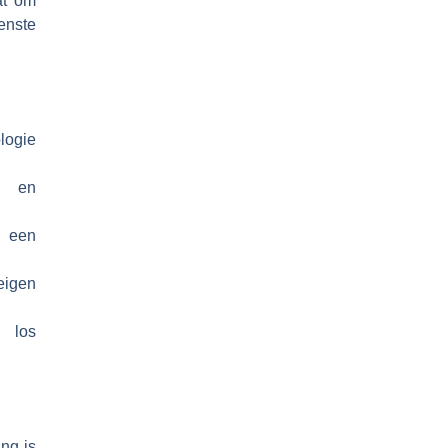
at om
enste
logie
ak en
 een
eigen
n los
ng is