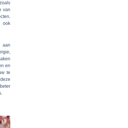
zoals
n van
cten.
n ook
n aan
rgie,
maken
en en
uw te
 deze
beter
s.