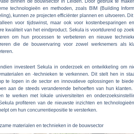
vatie binnen de bouwsector in Leiden. Door gebruik te make
rne technologieën en methoden, zoals BIM (Building Inform
ing), kunnen ze projecten efficiënter plannen en uitvoeren. Dit
 alleen voor tijdswinst, maar ook voor kostenbesparingen e
e kwaliteit van het eindproduct. Sekula is voortdurend op zoe
eren om hun processen te verbeteren en nieuwe techniek
greren die de bouwervaring voor zowel werknemers als kl
teren.
ndien investeert Sekula in onderzoek en ontwikkeling om n
materialen en -technieken te verkennen. Dit stelt hen in sta
op te lopen in de sector en innovatieve oplossingen te biede
oen aan de steeds veranderende behoeften van hun klanten.
n te werken met lokale universiteiten en onderzoeksinstelli
Sekula profiteren van de nieuwste inzichten en technologieën
elpt om hun concurrentiepositie te versterken.
zame materialen en technieken in de bouwsector