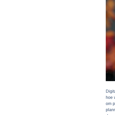
Digi
hoe 
om pr
plann