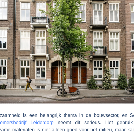
zaamheid is een belangrijk thema in de bouwsector, en S
emersbedrijf Leiderdorp
neemt dit serieus. Het gebrui
zame materialen is niet alleen goed voor het milieu, maar ka