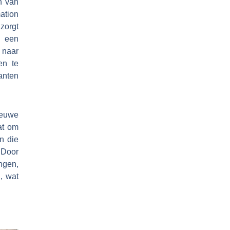
n van
ation
 zorgt
n een
k naar
en te
anten
ieuwe
at om
n die
 Door
ngen,
, wat