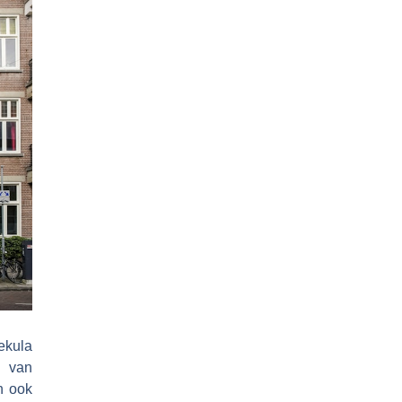
ekula
k van
n ook