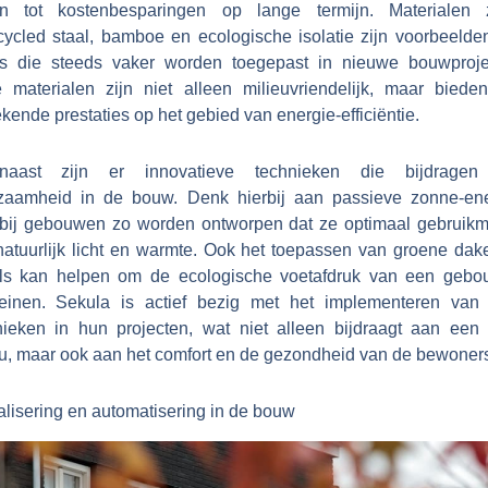
en tot kostenbesparingen op lange termijn. Materialen 
cycled staal, bamboe en ecologische isolatie zijn voorbeelde
es die steeds vaker worden toegepast in nieuwe bouwproje
 materialen zijn niet alleen milieuvriendelijk, maar biede
ekende prestaties op het gebied van energie-efficiëntie.
naast zijn er innovatieve technieken die bijdrage
zaamheid in de bouw. Denk hierbij aan passieve zonne-ene
bij gebouwen zo worden ontworpen dat ze optimaal gebruik
natuurlijk licht en warmte. Ook het toepassen van groene dak
ls kan helpen om de ecologische voetafdruk van een gebo
leinen. Sekula is actief bezig met het implementeren van
nieken in hun projecten, wat niet alleen bijdraagt aan een 
eu, maar ook aan het comfort en de gezondheid van de bewoner
alisering en automatisering in de bouw