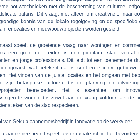
rne bouwtechnieken met de bescherming van cultureel erfgo
elicate balans. Dit vraagt niet alleen om creativiteit, maar 
grondige kennis van de lokale regelgeving en de specifieke 
aan renovaties en nieuwbouwprojecten worden gesteld.
naast speelt de groeiende vraag naar woningen en commer
tes een grote rol. Leiden is een populaire stad, vooral 
enten en jonge professionals. Dit leidt tot een toenemende dr
oningmarkt, wat betekent dat er snel en efficiënt gebouwd
en. Het vinden van de juiste locaties en het omgaan met bep
te zijn belangrijke factoren die de planning en uitvoerin
projecten beïnvloeden. Het is essentieel om innova
ssingen te vinden die zowel aan de vraag voldoen als de u
teristieken van de stad respecteren.
l van Sekula aannemersbedrijf in innovatie op de werkvloer
la aannemersbedrijf speelt een cruciale rol in het bevordere