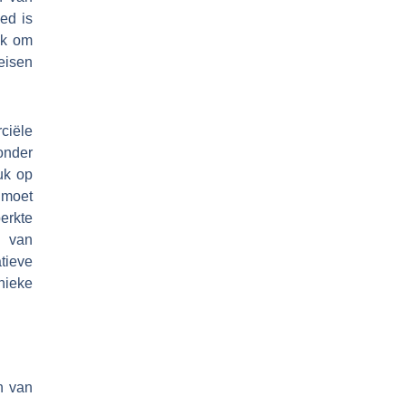
ed is
ook om
eisen
ciële
onder
uk op
 moet
erkte
g van
tieve
nieke
n van