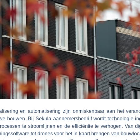
talisering en automatisering zijn onmiskenbaar aan het veran
we bouwen. Bij Sekula aannemersbedrijf wordt technologie in
ocessen te stroomlijnen en de efficiëntie te verhogen. Van di
ingssoftware tot drones voor het in kaart brengen van bouwloc