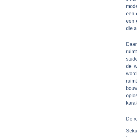
mode
een d
een 
die 
Daar
ruim
stud
de w
word
ruim
bouw
oplo
karak
De ro
Seku