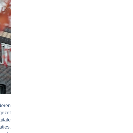
deren
gezet
gitale
aties,