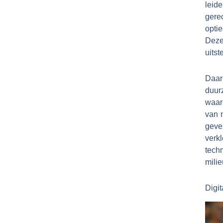
leid
gere
opti
Deze
uitst
Daar
duur
waar
van 
geve
verk
tech
mili
Digit