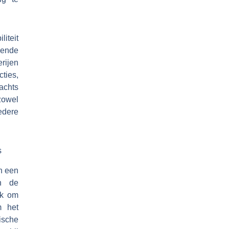
iteit
lende
rijen
ties,
achts
zowel
dere
s
an een
an de
ijk om
m het
ische