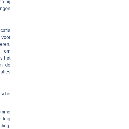
en bij
ingen
catie
s voor
eren.
en om
ls het
om de
alles
ische
limme
ertuig
iting,