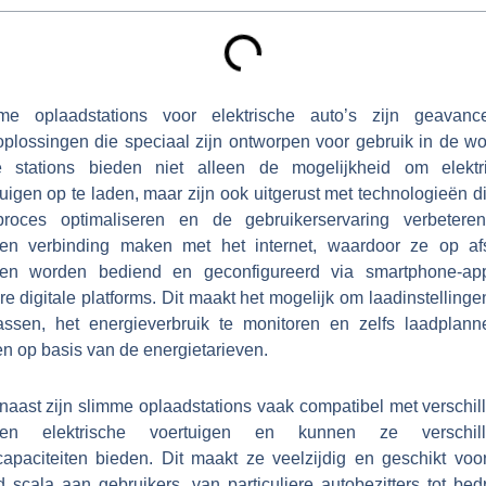
me oplaadstations voor elektrische auto’s zijn geavanc
oplossingen die speciaal zijn ontworpen voor gebruik in de wo
 stations bieden niet alleen de mogelijkheid om elektr
uigen op te laden, maar zijn ook uitgerust met technologieën d
proces optimaliseren en de gebruikerservaring verbetere
en verbinding maken met het internet, waardoor ze op af
en worden bediend en geconfigureerd via smartphone-ap
e digitale platforms. Dit maakt het mogelijk om laadinstelling
assen, het energieverbruik te monitoren en zelfs laadplann
n op basis van de energietarieven.
naast zijn slimme oplaadstations vaak compatibel met verschil
rten elektrische voertuigen en kunnen ze verschill
capaciteiten bieden. Dit maakt ze veelzijdig en geschikt voo
 scala aan gebruikers, van particuliere autobezitters tot bed