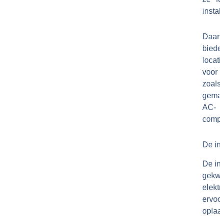
insta
Daar
bied
loca
voor
zoal
gema
AC-
compa
De in
De in
gekw
elekt
ervo
opla