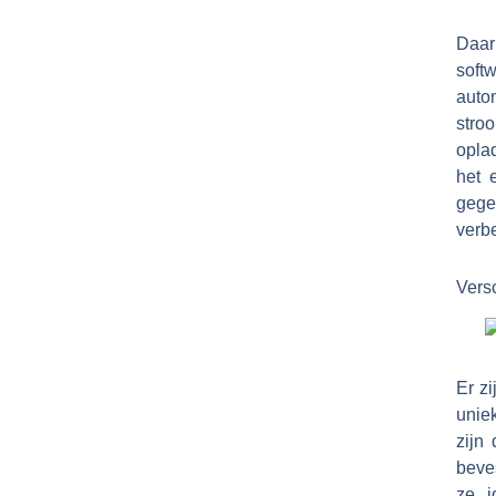
Daar
soft
auto
stroo
oplad
het 
gege
verb
Versc
Er zi
unie
zijn
beve
ze i