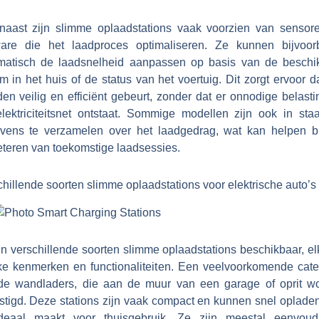
naast zijn slimme oplaadstations vaak voorzien van sensor
ware die het laadproces optimaliseren. Ze kunnen bijvoor
matisch de laadsnelheid aanpassen op basis van de beschi
m in het huis of de status van het voertuig. Dit zorgt ervoor d
en veilig en efficiënt gebeurt, zonder dat er onnodige belast
elektriciteitsnet ontstaat. Sommige modellen zijn ook in sta
vens te verzamelen over het laadgedrag, wat kan helpen bi
eteren van toekomstige laadsessies.
hillende soorten slimme oplaadstations voor elektrische auto’s 
jn verschillende soorten slimme oplaadstations beschikbaar, e
ke kenmerken en functionaliteiten. Een veelvoorkomende cate
 de wandladers, die aan de muur van een garage of oprit w
stigd. Deze stations zijn vaak compact en kunnen snel opladen
deaal maakt voor thuisgebruik. Ze zijn meestal eenvoud