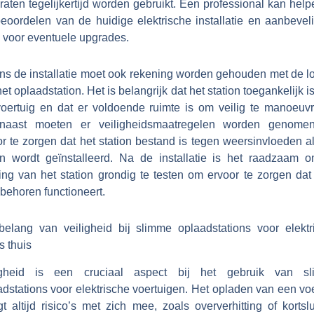
aten tegelijkertijd worden gebruikt. Een professional kan help
beoordelen van de huidige elektrische installatie en aanbevel
 voor eventuele upgrades.
ens de installatie moet ook rekening worden gehouden met de lo
et oplaadstation. Het is belangrijk dat het station toegankelijk i
voertuig en dat er voldoende ruimte is om veilig te manoeuvr
naast moeten er veiligheidsmaatregelen worden genom
r te zorgen dat het station bestand is tegen weersinvloeden a
en wordt geïnstalleerd. Na de installatie is het raadzaam 
ing van het station grondig te testen om ervoor te zorgen dat 
behoren functioneert.
belang van veiligheid bij slimme oplaadstations voor elektr
s thuis
igheid is een cruciaal aspect bij het gebruik van s
dstations voor elektrische voertuigen. Het opladen van een vo
t altijd risico’s met zich mee, zoals oververhitting of kortslu