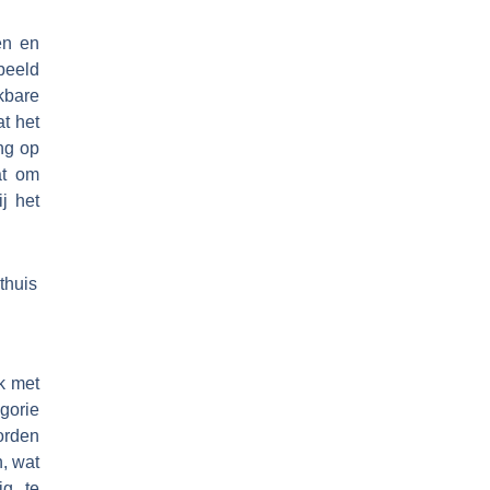
en en
beeld
kbare
at het
ing op
at om
j het
thuis
lk met
gorie
orden
, wat
ig te