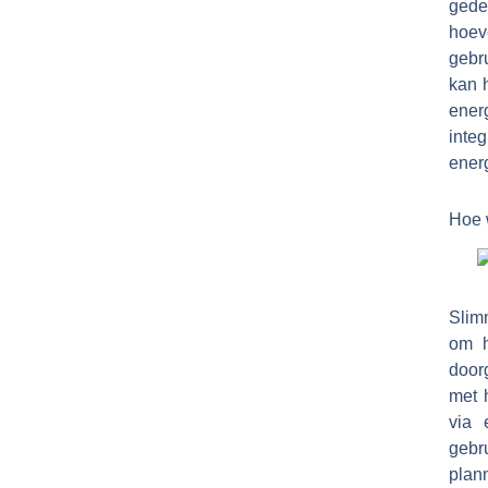
gedet
hoev
gebru
kan 
ener
inte
ener
Hoe 
Slim
om h
door
met 
via 
gebr
plann