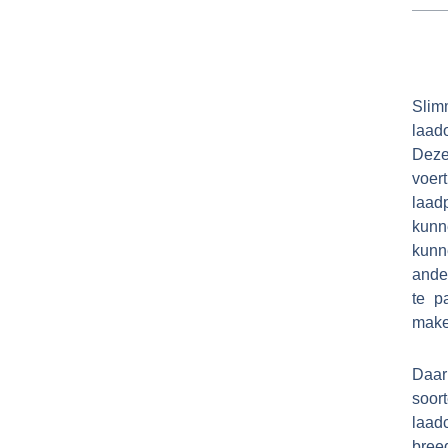
Slim
laad
Deze
voert
laad
kunn
kunn
ander
te p
make
Daar
soo
laad
breed