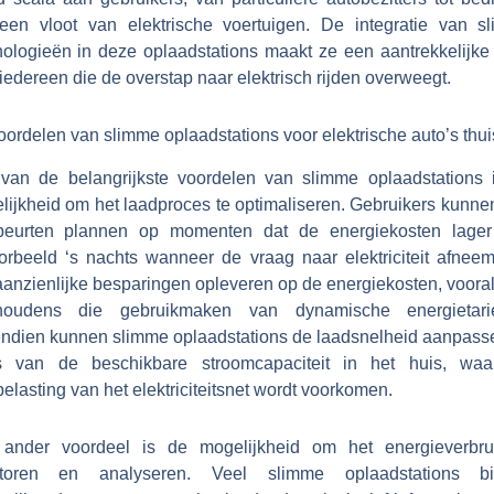
een vloot van elektrische voertuigen. De integratie van s
nologieën in deze oplaadstations maakt ze een aantrekkelijke 
iedereen die de overstap naar elektrisch rijden overweegt.
ordelen van slimme oplaadstations voor elektrische auto’s thui
van de belangrijkste voordelen van slimme oplaadstations 
lijkheid om het laadproces te optimaliseren. Gebruikers kunne
beurten plannen op momenten dat de energiekosten lager 
oorbeeld ‘s nachts wanneer de vraag naar elektriciteit afneemt
aanzienlijke besparingen opleveren op de energiekosten, vooral
houdens die gebruikmaken van dynamische energietari
ndien kunnen slimme oplaadstations de laadsnelheid aanpass
s van de beschikbare stroomcapaciteit in het huis, waa
elasting van het elektriciteitsnet wordt voorkomen.
ander voordeel is de mogelijkheid om het energieverbru
toren en analyseren. Veel slimme oplaadstations b