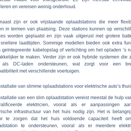
lleren en vereisen weinig onderhoud.
naast zijn er ook vrijstaande oplaadstations die meer flexibil
en in termen van plaatsing. Deze stations kunnen op verschil
ties worden geplaatst en zijn vaak uitgerust met grotere batte
 snellere laadtijden. Sommige modellen bieden ook extra func
s geïntegreerde kabelopslag of verlichting om het opladen ‘s n
kkelijker te maken. Verder zijn er ook hybride systemen die 
 als DC-laden ondersteunen, wat zorgt voor een bre
tibiliteit met verschillende voertuigen.
stallatie van slimme oplaadstations voor elektrische auto’s thui
stallatie van een slim oplaadstation vereist meestal de hulp v
alificeerde elektricien, vooral als er aanpassingen a
rische infrastructuur van het huis nodig zijn. Het is belangr
or te zorgen dat het huis voldoende capaciteit heeft o
adstation te ondersteunen, vooral als er meerdere elektr