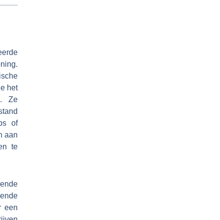
eerde
ning.
ische
ie het
n. Ze
stand
ps of
en aan
en te
lende
ende
r een
rijven