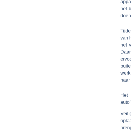
appar
het 
doen
Tijd
van h
het 
Daar
ervoo
buit
werk
naar 
Het 
auto’
Veil
oplaa
breng