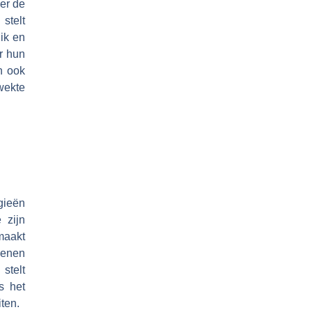
ver de
stelt
uik en
r hun
n ook
wekte
gieën
 zijn
maakt
ienen
stelt
s het
ten.