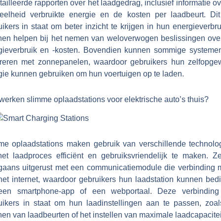
ailleerde rapporten over het laadgedrag, inclusief informatie o
eelheid verbruikte energie en de kosten per laadbeurt. Dit 
ikers in staat om beter inzicht te krijgen in hun energieverbr
hen helpen bij het nemen van weloverwogen beslissingen ove
gieverbruik en -kosten. Bovendien kunnen sommige systeme
greren met zonnepanelen, waardoor gebruikers hun zelfopge
gie kunnen gebruiken om hun voertuigen op te laden.
werken slimme oplaadstations voor elektrische auto’s thuis?
me oplaadstations maken gebruik van verschillende technolo
et laadproces efficiënt en gebruiksvriendelijk te maken. Ze
gaans uitgerust met een communicatiemodule die verbinding 
het internet, waardoor gebruikers hun laadstation kunnen bed
een smartphone-app of een webportaal. Deze verbinding 
uikers in staat om hun laadinstellingen aan te passen, zoal
en van laadbeurten of het instellen van maximale laadcapacitei