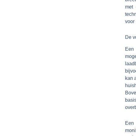
met 
tech
voor 
De vo
Een 
moge
laad
bijv
kan 
huis
Bove
basi
overb
Een 
moni