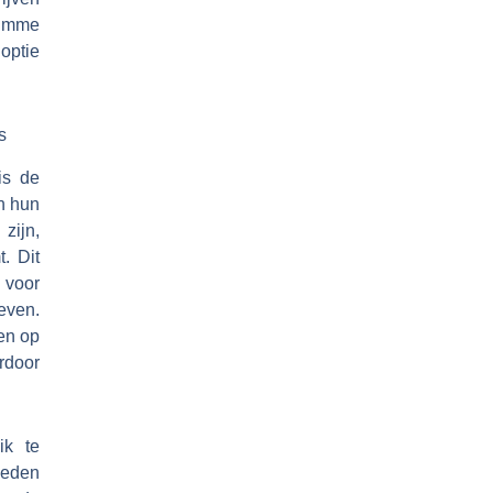
limme
optie
s
is de
n hun
zijn,
. Dit
 voor
even.
en op
rdoor
ik te
ieden