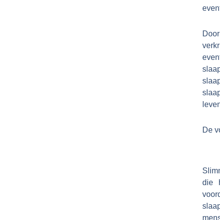
event
Door
verk
event
slaa
slaa
slaa
leve
De v
Slim
die 
voor
slaa
mens