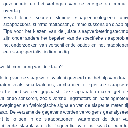
gezondheid en het verhogen van de energie en productiv
overdag
Verschillende soorten slimme slaaptechnologieën omv
slaaptrackers, slimme matrassen, slimme kussens en slaap-
Tips voor het kiezen van de juiste slaapverbeteringstechno
zijn onder andere het bepalen van de specifieke slaapprobl
het onderzoeken van verschillende opties en het raadplege
een slaapspecialist indien nodig
werkt monitoring van de slaap?
toring van de slaap wordt vaak uitgevoerd met behulp van draa
raten zoals smartwatches, armbanden of speciale slaapsen
op het bed worden geplaatst. Deze apparaten maken gebrui
chillende sensoren, zoals versnellingsmeters en hartslagmeter
ewegingen en fysiologische signalen van de slaper te meten ti
laap. De verzamelde gegevens worden vervolgens geanalysee
cht te krijgen in de slaappatronen, waaronder de duur v
chillende slaapfasen, de frequentie van het wakker word