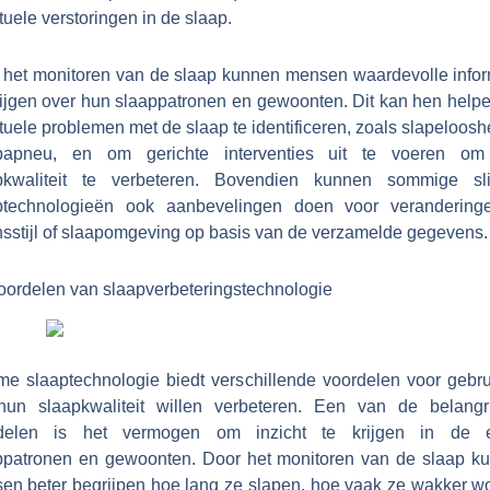
uele verstoringen in de slaap.
 het monitoren van de slaap kunnen mensen waardevolle infor
rijgen over hun slaappatronen en gewoonten. Dit kan hen help
uele problemen met de slaap te identificeren, zoals slapeloosh
papneu, en om gerichte interventies uit te voeren o
pkwaliteit te verbeteren. Bovendien kunnen sommige s
ptechnologieën ook aanbevelingen doen voor verandering
nsstijl of slaapomgeving op basis van de verzamelde gegevens.
oordelen van slaapverbeteringstechnologie
me slaaptechnologie biedt verschillende voordelen voor gebru
hun slaapkwaliteit willen verbeteren. Een van de belangri
delen is het vermogen om inzicht te krijgen in de 
ppatronen en gewoonten. Door het monitoren van de slaap k
en beter begrijpen hoe lang ze slapen, hoe vaak ze wakker w