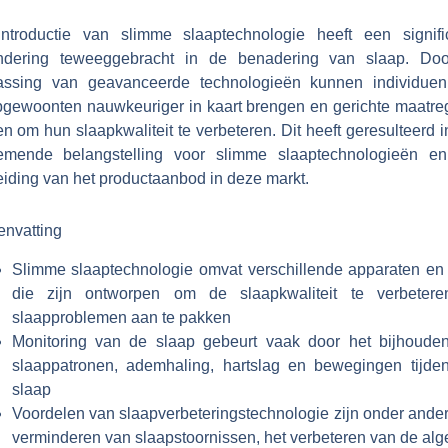
ntroductie van slimme slaaptechnologie heeft een signifi
ndering teweeggebracht in de benadering van slaap. Do
assing van geavanceerde technologieën kunnen individue
pgewoonten nauwkeuriger in kaart brengen en gerichte maatre
 om hun slaapkwaliteit te verbeteren. Dit heeft geresulteerd 
emende belangstelling voor slimme slaaptechnologieën e
eiding van het productaanbod in deze markt.
nvatting
Slimme slaaptechnologie omvat verschillende apparaten en
die zijn ontworpen om de slaapkwaliteit te verbeter
slaapproblemen aan te pakken
Monitoring van de slaap gebeurt vaak door het bijhoude
slaappatronen, ademhaling, hartslag en bewegingen tijde
slaap
Voordelen van slaapverbeteringstechnologie zijn onder ander
verminderen van slaapstoornissen, het verbeteren van de alg