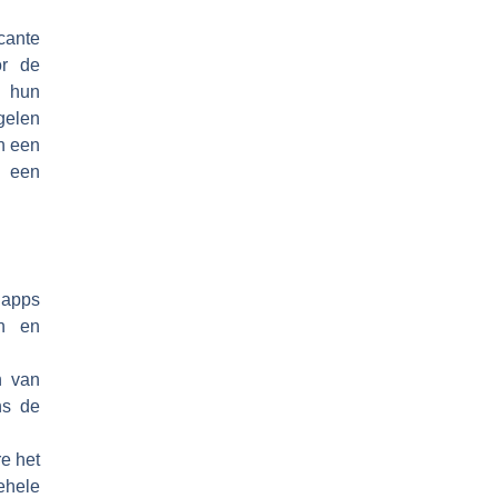
cante
or de
n hun
gelen
in een
n een
 apps
en en
n van
ns de
e het
ehele