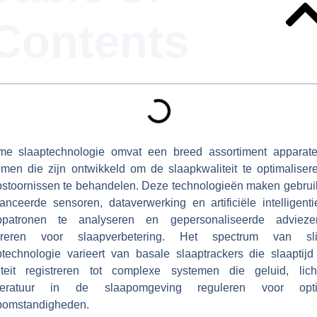
Contents
me slaaptechnologie omvat een breed assortiment apparat
emen die zijn ontwikkeld om de slaapkwaliteit te optimaliser
pstoornissen te behandelen. Deze technologieën maken gebrui
anceerde sensoren, dataverwerking en artificiële intelligent
ppatronen te analyseren en gepersonaliseerde adviez
ereren voor slaapverbetering. Het spectrum van sl
ptechnologie varieert van basale slaaptrackers die slaaptijd
iteit registreren tot complexe systemen die geluid, lic
peratuur in de slaapomgeving reguleren voor opti
pomstandigheden.