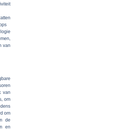
iteit
atten
apps
logie
emen,
n van
gbare
soren
k van
s, om
jdens
rd om
an de
en en