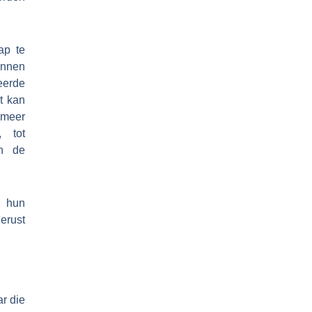
ap te
unnen
erde
t kan
 meer
, tot
an de
 hun
erust
r die