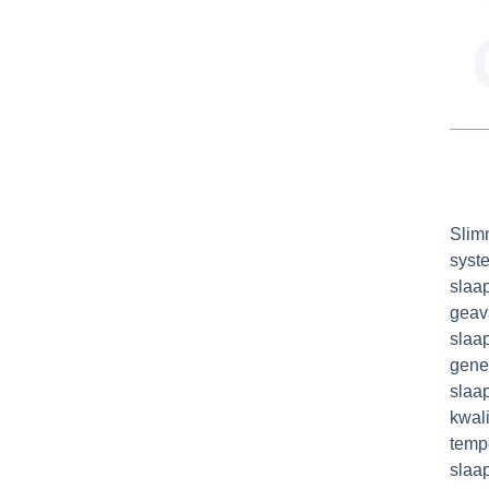
Slim
syst
slaa
geav
slaa
gen
slaa
kwal
tem
slaa