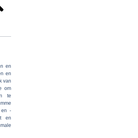
en en
en en
k van
ie om
en te
imme
 en -
ht en
male