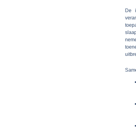
De i
vera
toep
slaa
nemen
toen
uitbr
Same