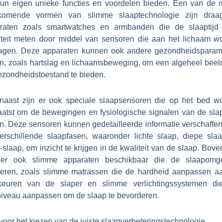
hun eigen unieke functies en voordelen bieden. Een van de 
komende vormen van slimme slaaptechnologie zijn draa
raten zoals smartwatches en armbanden die de slaaptijd
iteit meten door middel van sensoren die aan het lichaam w
agen. Deze apparaten kunnen ook andere gezondheidsparam
n, zoals hartslag en lichaamsbeweging, om een algeheel beel
ezondheidstoestand te bieden.
naast zijn er ook speciale slaapsensoren die op het bed w
aatst om de bewegingen en fysiologische signalen van de slap
n. Deze sensoren kunnen gedetailleerde informatie verschaffen
erschillende slaapfasen, waaronder lichte slaap, diepe sla
laap, om inzicht te krijgen in de kwaliteit van de slaap. Bov
 er ook slimme apparaten beschikbaar die de slaapomg
leren, zoals slimme matrassen die de hardheid aanpassen a
keuren van de slaper en slimme verlichtingssystemen di
tniveau aanpassen om de slaap te bevorderen.
voor het kiezen van de juiste slaapverbeteringstechnologie