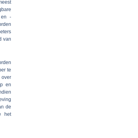
meest
gbare
 en -
orden
eters
d van
orden
er te
 over
ap en
endien
eving
an de
e het