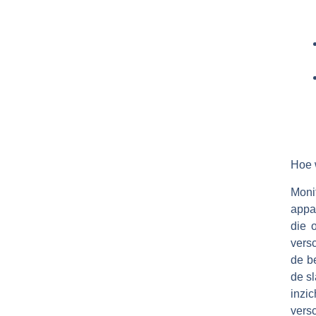
Hoe 
Moni
appa
die 
vers
de b
de s
inzi
vers