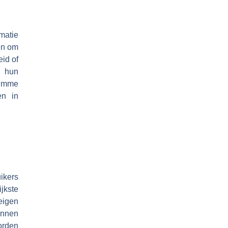
matie
en om
eid of
m hun
limme
en in
ikers
jkste
eigen
unnen
orden