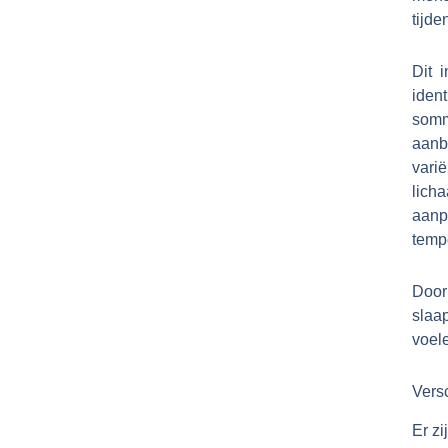
tijde
Dit 
iden
som
aanb
vari
lich
aanp
temp
Doo
slaa
voel
Vers
Er z