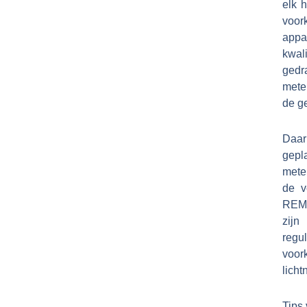
elk 
voor
appa
kwal
gedr
mete
de g
Daar
gepl
mete
de v
REM-s
zijn
regu
voor
lich
Tips 