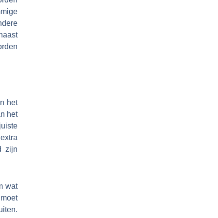
mmige
ndere
naast
orden
an het
an het
uiste
extra
 zijn
m wat
 moet
iten.