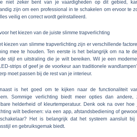
je niet zeker bent van je vaardigheden op dit gebied, ka
tandig zijn om een professional in te schakelen om ervoor te z
lles veilig en correct wordt geïnstalleerd.
voor het kiezen van de juiste slimme trapverlichting
et kiezen van slimme trapverlichting zijn er verschillende facto
ning mee te houden. Ten eerste is het belangrijk om na te d
de stijl en uitstraling die je wilt bereiken. Wil je een modern
LED-strips of geef je de voorkeur aan traditionele wandlampen
rp moet passen bij de rest van je interieur.
naast is het goed om te kijken naar de functionaliteit va
eem. Sommige verlichting biedt meer opties dan andere, 
elbare helderheid of kleurtemperatuur. Denk ook na over hoe 
ichting wilt bedienen: via een app, afstandsbediening of gewoo
schakelaar? Het is belangrijk dat het systeem aansluit bij
sstijl en gebruiksgemak biedt.