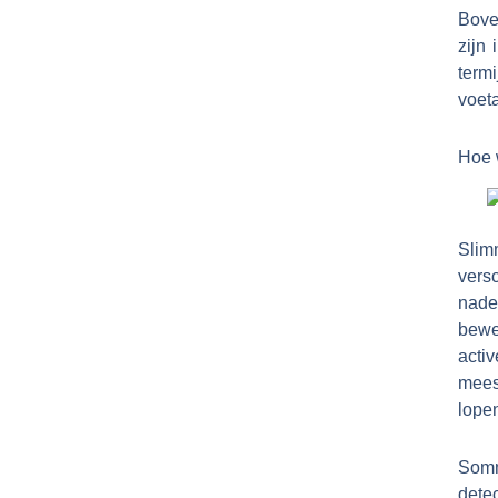
Bove
zijn
term
voeta
Hoe 
Slim
vers
nad
bewe
acti
mees
lope
Somm
detec