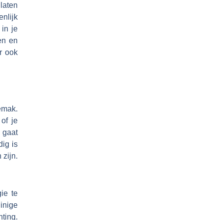
laten
enlijk
in je
en en
ar ook
emak.
of je
 gaat
ig is
 zijn.
ie te
inige
ting.