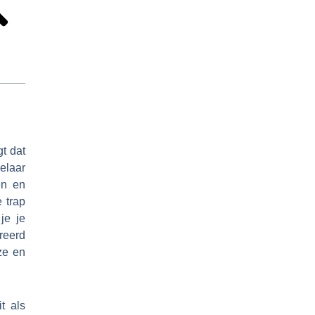
gt dat
elaar
en en
 trap
je je
reerd
ze en
t als