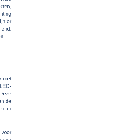
cten,
hting
jn er
iend,
en.
lk met
 LED-
 Deze
an de
en in
 voor
orden