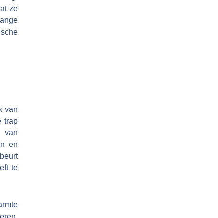
at ze
lange
ische
k van
 trap
 van
en en
beurt
ft te
armte
reren,