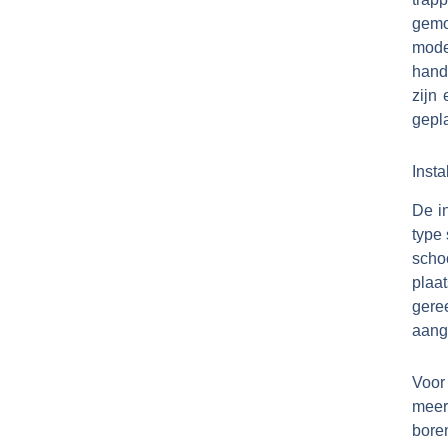
gemo
mode
hand
zijn
gepla
Insta
De in
type 
scho
plaa
gere
aang
Voor
meer
bore