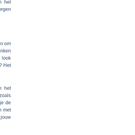
n het
orgen
ren om
enken
e look
? Het
n het
zoals
je de
n met
 jouw