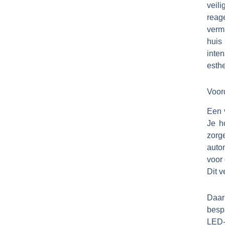
veil
reage
verm
huis
inten
esthe
Voord
Een 
Je h
zorg
auto
voor 
Dit v
Daar
besp
LED-