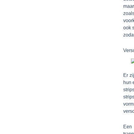
maar
zoal
voor
ook 
zodat
Versc
Er zi
hun 
stri
stri
vorm
versc
Een 
trap