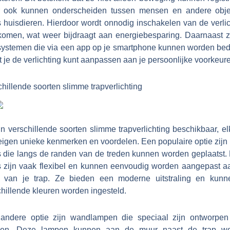
 ook kunnen onderscheiden tussen mensen en andere obje
s huisdieren. Hierdoor wordt onnodig inschakelen van de verlic
komen, wat weer bijdraagt aan energiebesparing. Daarnaast zi
systemen die via een app op je smartphone kunnen worden bed
 je de verlichting kunt aanpassen aan je persoonlijke voorkeur
hillende soorten slimme trapverlichting
jn verschillende soorten slimme trapverlichting beschikbaar, e
eigen unieke kenmerken en voordelen. Een populaire optie zijn
ps die langs de randen van de treden kunnen worden geplaatst.
ps zijn vaak flexibel en kunnen eenvoudig worden aangepast a
 van je trap. Ze bieden een moderne uitstraling en kunn
hillende kleuren worden ingesteld.
andere optie zijn wandlampen die speciaal zijn ontworpen
pen. Deze lampen kunnen aan de muur naast de trap w