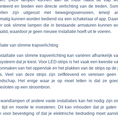
nteerd en bieden een directe verlichting van de treden. So
llen zijn uitgerust met bewegingssensoren, terwijl a
matig kunnen worden bediend via een schakelaar of app. Daar
 er ook slimme lampen die in bestaande armaturen kunnen w
atst, waardoor je geen nieuwe installatie hoeft uit te voeren.
llatie van slimme trapverlichting
stallatie van slimme trapverlichting kan variëren afhankelijk v
systeem dat je kiest. Voor LED-strips is het vaak een kwestie v
onmaken van het oppervlak en het plakken van de strips op de j
ts. Veel van deze strips zijn zelfklevend en vereisen geen 
edschap. Het enige waar je op moet letten is dat ze goed
esloten op een stroombron.
 wandlampen of andere vaste installaties kan het nodig zijn o
 tijd en moeite te investeren. Dit kan inhouden dat je gaten
n voor bevestiging of dat je elektrische bedrading moet aanslu