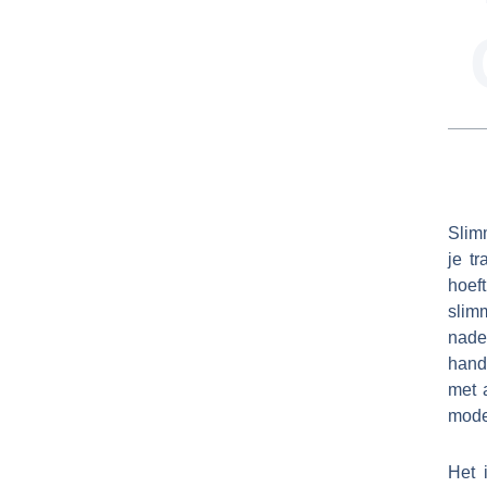
Slimm
je t
hoef
slim
nade
hand
met 
mode
Het 