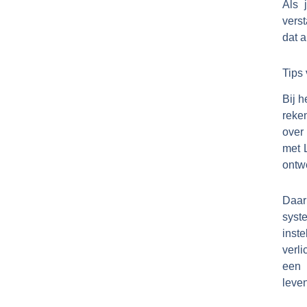
Als 
vers
dat a
Tips 
Bij h
reke
over 
met 
ontwe
Daar
syst
inst
verl
een 
leven