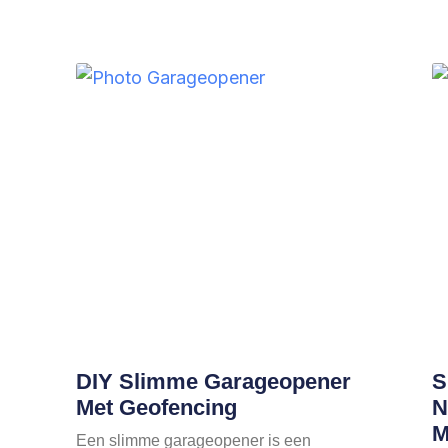
DIY Slimme Garageopener
S
Met Geofencing
N
M
Een slimme garageopener is een