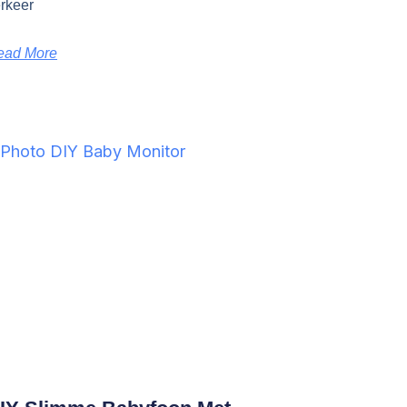
rkeer
ead More