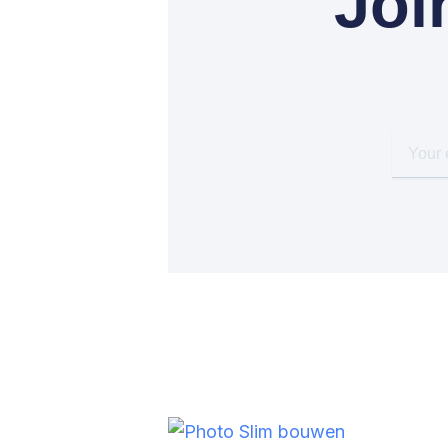
Joi
Your
email