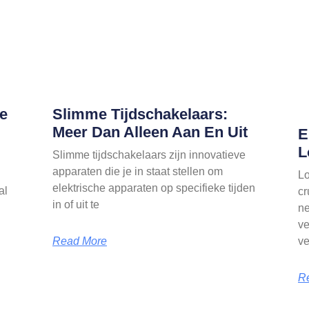
e
Slimme Tijdschakelaars:
Meer Dan Alleen Aan En Uit
E
L
Slimme tijdschakelaars zijn innovatieve
apparaten die je in staat stellen om
Lo
elektrische apparaten op specifieke tijden
al
cr
in of uit te
ne
n
ve
Read More
ve
R